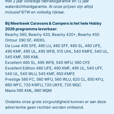
met 2 jaar volledige fabrieksgarantie en 12 jaar
waterdichtheidgarantie. Al onze prijzen zijn altijd
inclusief BTW en volledig rijklaar.
Bij Meerbeek Caravans & Campers is het hele Hobby
2026 programma leverbaar:
Beachy 360, Beachy 420, Beachy 420+, Beachy 450
Ontour 390 SF, 460DL
De Luxe 400 SFE, 460 LU, 460 SFF, 460 SL, 460 UFE,
490 KMF, 495 UL, 495 WFB, 515 UHL, 540 KMFE, 540 UL,
545 KMF, 595 KML
Excellent 460 SL, 495 WFB, 540 WFU, 560 CFE
Excellent Edition 460 UFE, 490 KMF, 495 UL, 540 UFF,
540 UL, 540 WLU, 545 KMF, 650 KMFE
Prestige 560 FC, 560 WFU, 560 WLU, 620 CL, 650 KFU,
660 WFC, 720 KWFU, 720 UKFE, 720 WQC
Maxia 595 KML, 660 WQM
Ondanks onze grote zorgvuldigheid kunnen er aan deze
advertentie geen rechten worden ontleend.