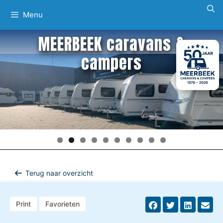
Ga
Menu
naar
de
MEERBEEK caravans &
inhoud
campers
Terug naar overzicht
Print
Favorieten