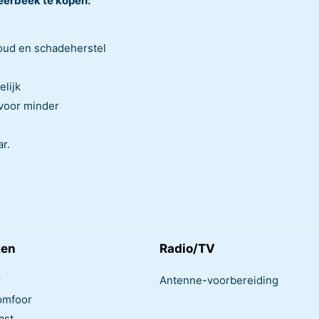
eerbeek te kopen:
oud en schadeherstel
elijk
 voor minder
r.
ken
Radio/TV
r
Antenne-voorbereiding
omfoor
ast