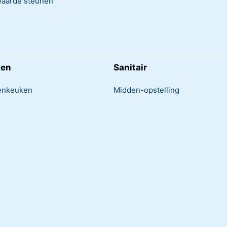
aarde steunen
ken
Sanitair
enkeuken
Midden-opstelling