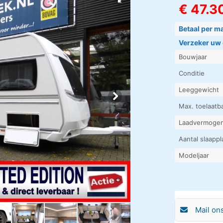
€ 47.3
Betaal per 
Verzeker uw 
Bouwjaar
Conditie
Leeggewicht
Max. toelaatb
Laadvermoge
Aantal slaapp
Modeljaar
Mail on