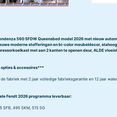
endenza 560 SFDW Queensbed model 2026 met nieuw automot
ieuwe moderne stofferingen en bi-color meubeldecor, stahoogt
ressorkoelkast met aan 2 kanten te openen deur, ALDE vloei
 opties & accesoires***
e fabriek met 2 jaar volledige fabrieksgarantie en 12 jaar water
hele Fendt 2026 programma leverbaar:
5 SFB, 495 SKM, 515 SG