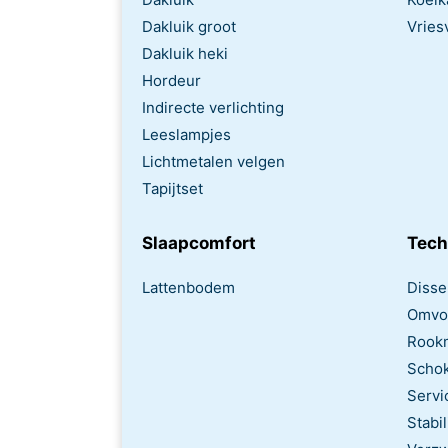
Dakluik groot
Vries
Dakluik heki
Hordeur
Indirecte verlichting
Leeslampjes
Lichtmetalen velgen
Tapijtset
Slaapcomfort
Tech
Lattenbodem
Disse
Omvo
Rook
Scho
Servi
Stabil