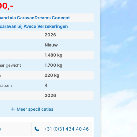
00,-
maand via CaravanDreams Concept
caravan bij Aveco Verzekeringen
2026
Nieuw
1.480 kg
1.700 kg
aar gewicht
220 kg
n
4
laatsen
2026
Meer
specificaties
s
+31 (0)31 434 40 46