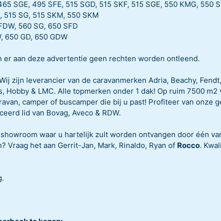
 465 SGE, 495 SFE, 515 SGD, 515 SKF, 515 SGE, 550 KMG, 550 
G, 515 SG, 515 SKM, 550 SKM
SFDW, 560 SG, 650 SFD
W, 650 GD, 650 GDW
 er aan deze advertentie geen rechten worden ontleend.
ij zijn leverancier van de caravanmerken Adria, Beachy, Fendt
, Hobby & LMC. Alle topmerken onder 1 dak! Op ruim 7500 m2 v
aravan, camper of buscamper die bij u past! Profiteer van onze 
iceerd lid van Bovag, Aveco & RDW.
e showroom waar u hartelijk zult worden ontvangen door één va
? Vraag het aan Gerrit-Jan, Mark, Rinaldo, Ryan of
Rocco
. Kwal
g.