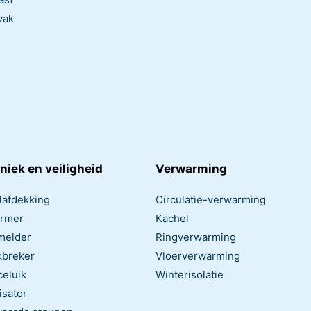
vak
niek en veiligheid
Verwarming
lafdekking
Circulatie-verwarming
rmer
Kachel
melder
Ringverwarming
kbreker
Vloerverwarming
celuik
Winterisolatie
isator