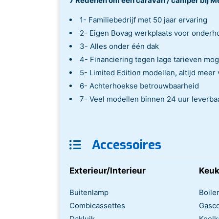
7 Redenen om een caravan / camper bij M
1- Familiebedrijf met 50 jaar ervaring
2- Eigen Bovag werkplaats voor onderh
3- Alles onder één dak
4- Financiering tegen lage tarieven mog
5- Limited Edition modellen, altijd meer
6- Achterhoekse betrouwbaarheid
7- Veel modellen binnen 24 uur leverbaa
Accessoires
Exterieur/Interieur
Keu
Buitenlamp
Boile
Combicassettes
Gasc
Dakluik
Koelk