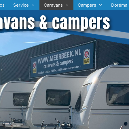
os
Service
Caravans
Campers
Doréma 
avans & campers