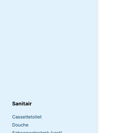
Sanitair
Cassettetoilet
Douche
Schoonwatertank (vast)