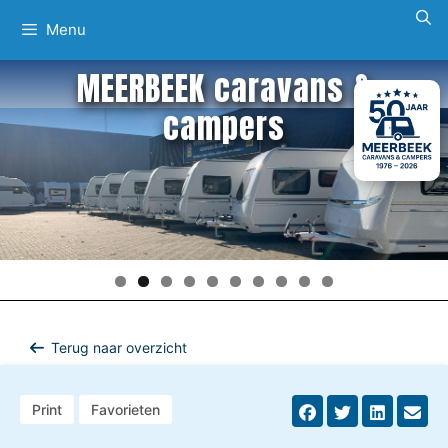
Ga
Menu
naar
de
MEERBEEK caravans &
inhoud
campers
Terug naar overzicht
Print
Favorieten