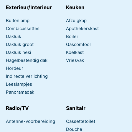
Exterieur/Interieur
Keuken
Buitenlamp
Afzuigkap
Combicassettes
Apothekerskast
Dakluik
Boiler
Dakluik groot
Gascomfoor
Dakluik heki
Koelkast
Hagelbestendig dak
Vriesvak
Hordeur
Indirecte verlichting
Leeslampjes
Panoramadak
Radio/TV
Sanitair
Antenne-voorbereiding
Cassettetoilet
Douche