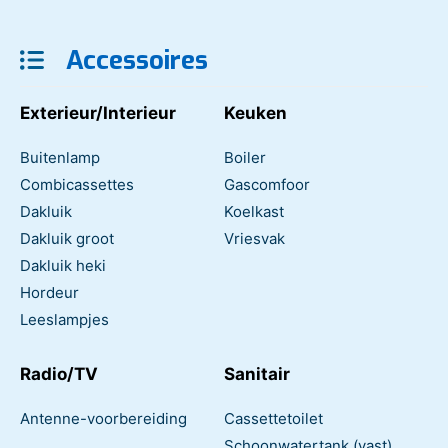
Accessoires
Exterieur/Interieur
Keuken
Buitenlamp
Boiler
Combicassettes
Gascomfoor
Dakluik
Koelkast
Dakluik groot
Vriesvak
Dakluik heki
Hordeur
Leeslampjes
Radio/TV
Sanitair
Antenne-voorbereiding
Cassettetoilet
Schoonwatertank (vast)