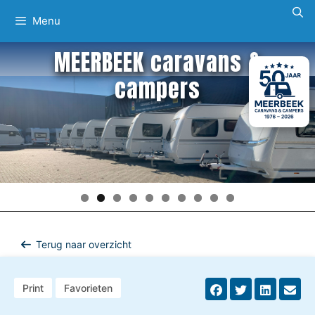
Ga
Menu
naar
de
MEERBEEK caravans &
inhoud
campers
Terug naar overzicht
Print
Favorieten