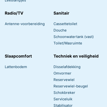
Leeslampjes
Radio/TV
Sanitair
Antenne-voorbereiding
Cassettetoilet
Douche
Schoonwatertank (vast)
Toilet/Wasruimte
Slaapcomfort
Techniek en veiligheid
Lattenbodem
Disselafdekking
Omvormer
Reservewiel
Reservewiel-beugel
Schokbreker
Serviceluik
Stabilisator