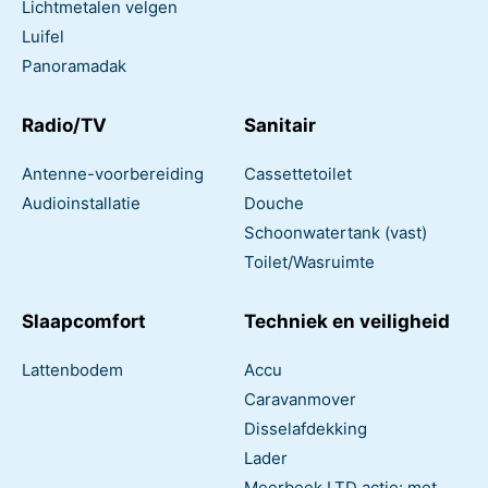
Lichtmetalen velgen
Luifel
Panoramadak
Radio/TV
Sanitair
Antenne-voorbereiding
Cassettetoilet
Audioinstallatie
Douche
Schoonwatertank (vast)
Toilet/Wasruimte
Slaapcomfort
Techniek en veiligheid
Lattenbodem
Accu
Caravanmover
Disselafdekking
Lader
Meerbeek LTD actie: met