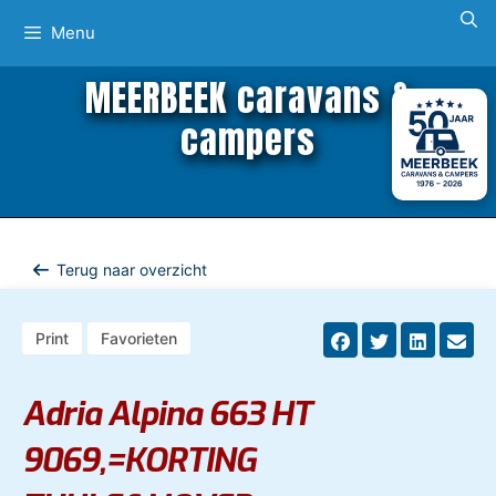
Ga
Menu
naar
de
MEERBEEK caravans &
inhoud
campers
Terug naar overzicht
Print
Favorieten
Adria Alpina 663 HT
9069,=KORTING