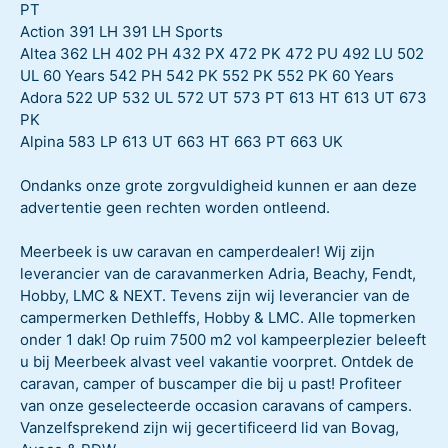
PT
Action 391 LH 391 LH Sports
Altea 362 LH 402 PH 432 PX 472 PK 472 PU 492 LU 502
UL 60 Years 542 PH 542 PK 552 PK 552 PK 60 Years
Adora 522 UP 532 UL 572 UT 573 PT 613 HT 613 UT 673
PK
Alpina 583 LP 613 UT 663 HT 663 PT 663 UK
Ondanks onze grote zorgvuldigheid kunnen er aan deze
advertentie geen rechten worden ontleend.
Meerbeek is uw caravan en camperdealer! Wij zijn
leverancier van de caravanmerken Adria, Beachy, Fendt,
Hobby, LMC & NEXT. Tevens zijn wij leverancier van de
campermerken Dethleffs, Hobby & LMC. Alle topmerken
onder 1 dak! Op ruim 7500 m2 vol kampeerplezier beleeft
u bij Meerbeek alvast veel vakantie voorpret. Ontdek de
caravan, camper of buscamper die bij u past! Profiteer
van onze geselecteerde occasion caravans of campers.
Vanzelfsprekend zijn wij gecertificeerd lid van Bovag,