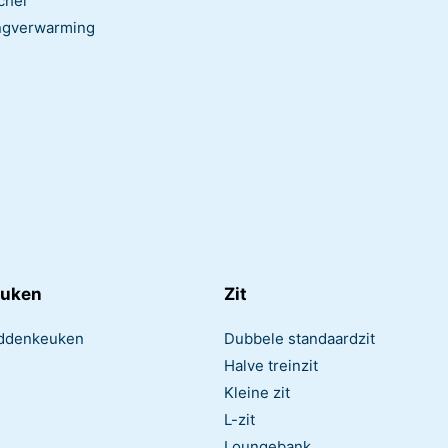
chel
ngverwarming
uken
Zit
ddenkeuken
Dubbele standaardzit
Halve treinzit
Kleine zit
L-zit
Loungebank