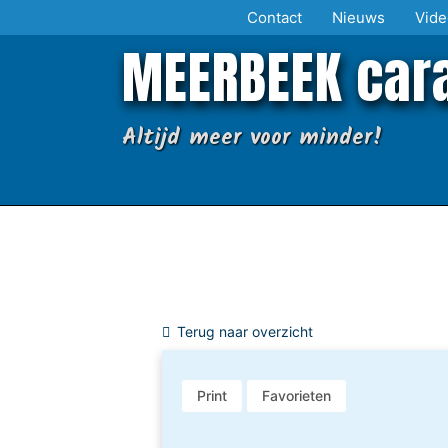
Ga
Contact
Nieuws
Vide
naar
MEERBEEK car
de
inhoud
Altijd meer voor minder!
Terug naar overzicht
Print
Favorieten