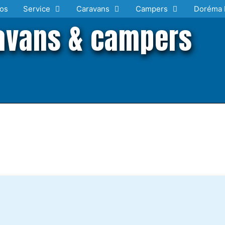
os
Service
Caravans
Campers
Doréma 
avans & campers