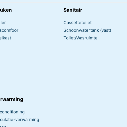
uken
Sanitair
ler
Cassettetoilet
scomfoor
Schoonwatertank (vast)
elkast
Toilet/Wasruimte
rwarming
rconditioning
rculatie-verwarming