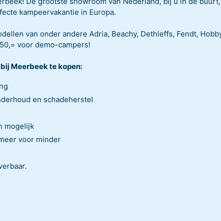
rbeek! De grootste showroom van Nederland, bij u in de buurt,
ecte kampeervakantie in Europa.
ellen van onder andere Adria, Beachy, Dethleffs, Fendt, Hobb
.650,= voor demo-campers!
bij Meerbeek te kopen:
ing
nderhoud en schadeherstel
n mogelijk
d meer voor minder
verbaar.