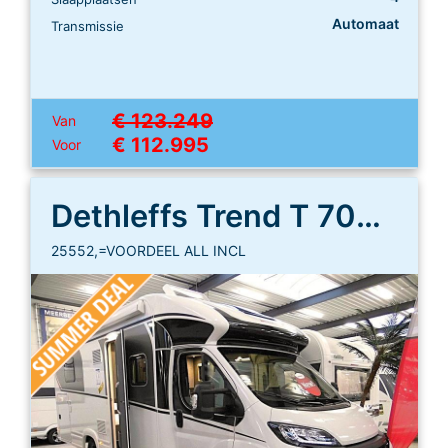
Automaat
Transmissie
€ 123.249
Van
€ 112.995
Voor
Dethleffs Trend T 7057 DBL
25552,=VOORDEEL ALL INCL