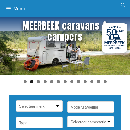
Ga
Menu
naar
de
MEERBEEK caravans &
inhoud
campers
Selecteer merk
Selecteer carrosserie