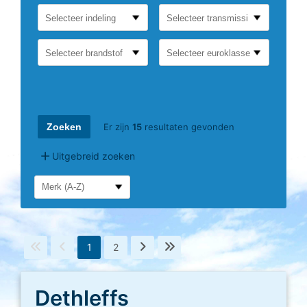
Selecteer indeling
Selecteer brandstof
Selecteer euroklasse
Er zijn
15
resultaten gevonden
Uitgebreid zoeken
1
2
Dethleffs