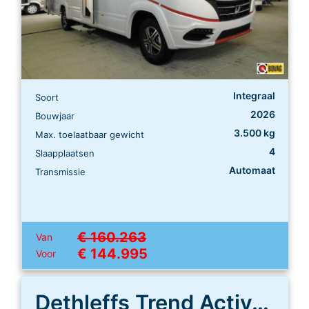
Integraal
Soort
2026
Bouwjaar
3.500 kg
Max. toelaatbaar gewicht
4
Slaapplaatsen
Automaat
Transmissie
€ 160.263
Van
€ 144.995
Voor
Dethleffs Trend Active T 7057 EBL