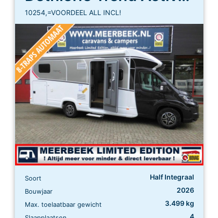
10254,=VOORDEEL ALL INCL!
Half Integraal
Soort
2026
Bouwjaar
3.499 kg
Max. toelaatbaar gewicht
4
Slaapplaatsen