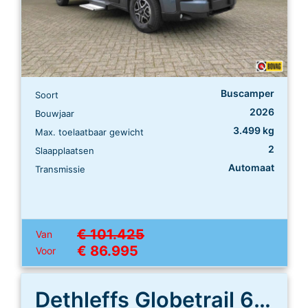
Buscamper
Soort
2026
Bouwjaar
3.499 kg
Max. toelaatbaar gewicht
2
Slaapplaatsen
Automaat
Transmissie
€ 101.425
Van
€ 86.995
Voor
Dethleffs Globetrail 640 ES