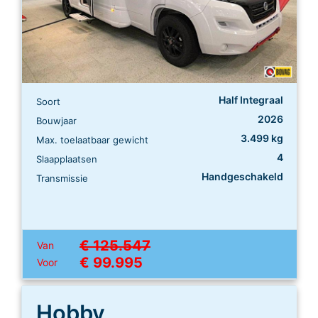
Half Integraal
Soort
2026
Bouwjaar
3.499 kg
Max. toelaatbaar gewicht
4
Slaapplaatsen
Handgeschakeld
Transmissie
€ 125.547
Van
€ 99.995
Voor
Hobby