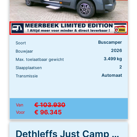
Buscamper
Soort
2026
Bouwjaar
3.499 kg
Max. toelaatbaar gewicht
2
Slaapplaatsen
Automaat
Transmissie
€ 103.930
Van
€ 96.345
Voor
Dethleffs Just Camp T 6812 EB