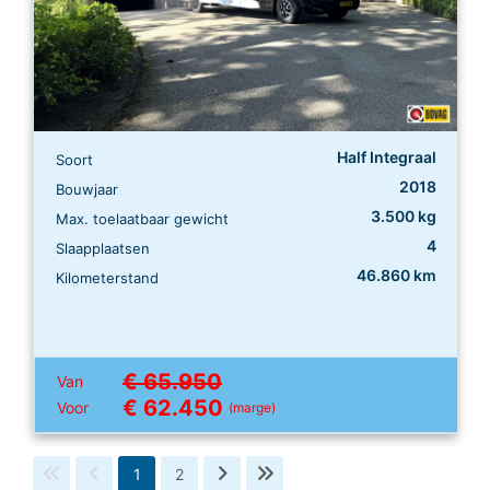
Half Integraal
Soort
2018
Bouwjaar
3.500 kg
Max. toelaatbaar gewicht
4
Slaapplaatsen
46.860 km
Kilometerstand
€ 65.950
Van
€ 62.450
Voor
(marge)
1
2