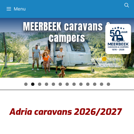
Ga
Menu
naar
de
MEERBEEK caravans &
inhoud
campers
Adria caravans 2026/2027