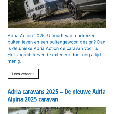
Adria Action 2025: U houdt van rondreizen,
buiten leven en een buitengewoon design? Dan
is de unieke Adria Action de caravan voor u.
Het vooruitstrevende exterieur doet nog altijd
menig…
Lees verder »
Adria caravans 2025 – De nieuwe Adria
Alpina 2025 caravan