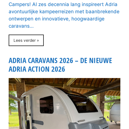
Campers! Al zes decennia lang inspireert Adria
avontuurlijke kampeerreizen met baanbrekende
ontwerpen en innovatieve, hoogwaardige
caravans…
Lees verder »
ADRIA CARAVANS 2026 – DE NIEUWE
ADRIA ACTION 2026