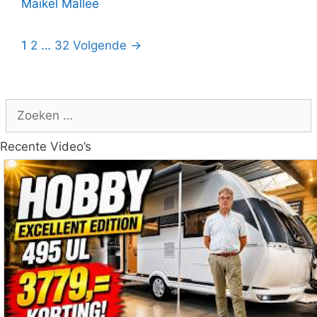
Maikel Mallee
1
2
…
32
Volgende →
Zoek
naar:
Recente Video’s