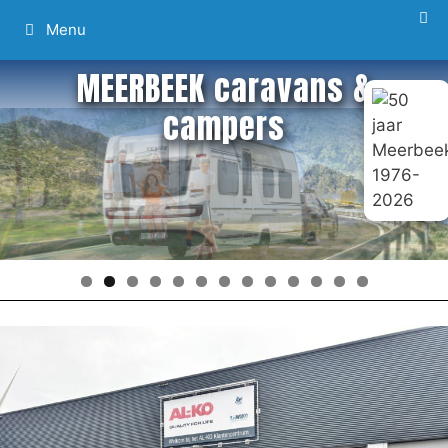
Ga
Menu
naar
de
MEERBEEK caravans &
inhoud
campers