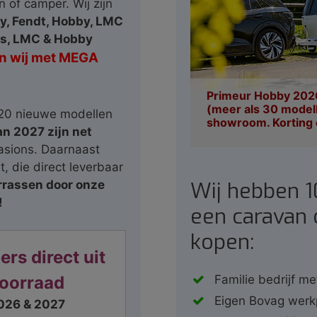
 of camper. Wij zijn
y, Fendt, Hobby, LMC
fs, LMC & Hobby
ren wij met MEGA
Primeur Hobby 2026
(meer als 30 model
 120 nieuwe modellen
showroom. Korting 
n 2027 zijn net
sions. Daarnaast
, die direct leverbaar
Wij hebben 
rrassen door onze
!
een caravan 
kopen:
rs direct uit
oorraad
Familie bedrijf me
Eigen Bovag werk
026 & 2027