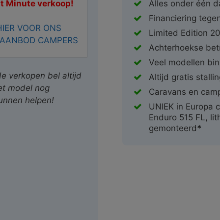
st Minute verkoop!
Alles onder één d
Financiering tegen
HIER VOOR ONS
Limited Edition 2
 AANBOD CAMPERS
Achterhoekse bet
Veel modellen bin
 verkopen bel altijd
Altijd gratis stalli
et model nog
Caravans en camp
kunnen helpen!
UNIEK in Europa c
Enduro 515 FL, lit
gemonteerd
*