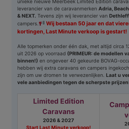
unieke nieuwe Meerbeek Limited Edition caravan
leverancier van de caravanmerken
Adria, Beach
& NEXT.
Tevens zijn wij leverancier van
Dethlef
Wij bestaan 50 jaar en dat vie
campers.
kortingen, Last Minute verkoop is gestart!
Alle topmerken onder één dak, met altijd circa
uit 2026 op voorraad
(PRIMEUR: de modellen va
binnen!)
en ongeveer 40 gekeurde BOVAG-occa
hebben wij extra caravans en campers ingekocht
zijn om uw dromen te verwezenlijken.
Laat u ve
vele aanbiedingen tegen de scherpste prijzen
Limited Edition
Campe
Caravans
v
2026 & 2027
2
Start Last Minute verkoop!