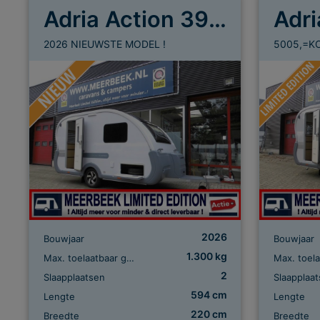
Adria Action 391 LH
2026 NIEUWSTE MODEL !
5005,=K
2026
Bouwjaar
Bouwjaar
1.300 kg
Max. toelaatbaar gewicht
2
Slaapplaatsen
Slaapplaa
594 cm
Lengte
Lengte
220 cm
Breedte
Breedte