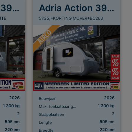
Adria Action 391 LH
Adria Action 391 LH
ITE
5735,=KORTING MOVER+BC260
2026
2026
Bouwjaar
1.300 kg
1.300 kg
Max. toelaatbaar gewicht
2
2
Slaapplaatsen
595 cm
595 cm
Lengte
220 cm
220 cm
Breedte