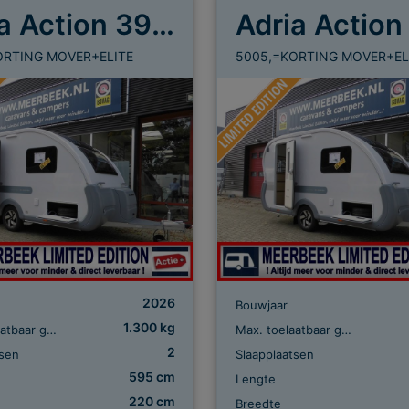
Adria Action 391 LH
ORTING MOVER+ELITE
5005,=KORTING MOVER+EL
2026
Bouwjaar
1.300 kg
Max. toelaatbaar gewicht
Max. toelaatbaar gewicht
2
tsen
Slaapplaatsen
595 cm
Lengte
220 cm
Breedte