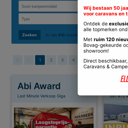
Wij bestaan 50 jaa
voor caravans en 
Ontdek de
exclusi
alle topmerken ond
Er zijn
410
resultaten gevonden
Met
ruim 120 nieu
Bovag-gekeurde oc
showroom!
1
2
3
4
5
6
7
8
Direct beschikbaar
Caravans & Campers
EL
Abi Award
Adri
Last Minute Verkoop Giga
391 472 