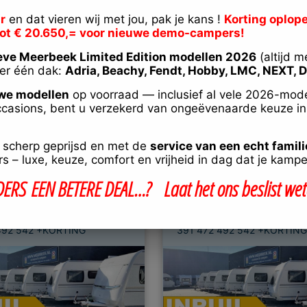
Selecteer merk
r
en dat vieren wij met jou, pak je kans !
Korting oplope
tot € 20.650,= voor nieuwe demo-campers!
eve Meerbeek Limited Edition modellen 2026
(altijd m
er één dak:
Adria, Beachy, Fendt, Hobby, LMC, NEXT, D
we modellen
op voorraad — inclusief al vele 2026-mode
casions, bent u verzekerd van ongeëvenaarde keuze i
9
, scherp geprijsd en met de
service van een echt famili
 – luxe, keuze, comfort en vrijheid in dag dat je kampe
DERS
EEN
BETERE DEAL…? Laat het ons beslist wet
a
Adria
492 542 +KORTING
391 472 492 542 +KORTING