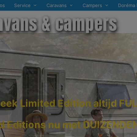
os
Service
Caravans
Campers
Doréma 
avans & campers
eek Limited Edition altijd F
ed Editions nu met DUIZEND