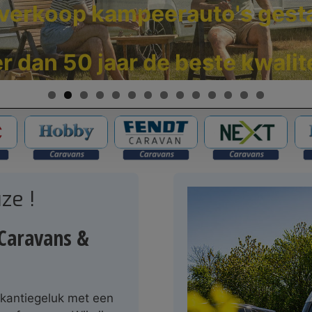
verkoop kampeerauto's gesta
r d
an 50 jaar de beste kwalit
ze !
Caravans &
akantiegeluk met een