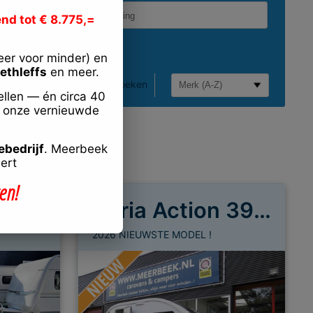
nd tot € 8.775,=
eer voor minder) en
ethleffs
en meer.
Uitgebreid zoeken
llen — én circa 40
n onze vernieuwde
ebedrijf
. Meerbeek
ert
en!
Adria Action 391 LH
2026 NIEUWSTE MODEL !