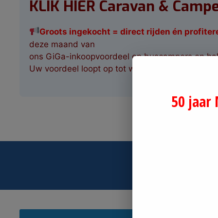
KLIK HIER Caravan & Camp
G
roots ingekocht
= direct rijden én profiter
deze maand van
ons GiGa-inkoopvoordeel op buscampers en hal
Uw voordeel loopt op tot wel € 25.000,-!
50 jaar
Meer
Ons