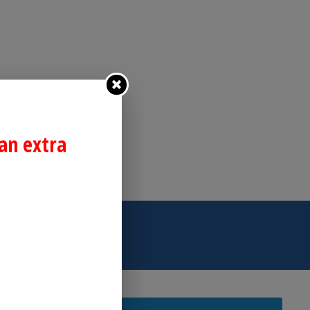
an extra
 lid.
pers