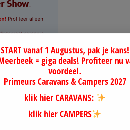
er Show
.
en!
Profiteer alleen
fintegraal campers.
START vanaf 1 Augustus, pak je kans!
 Meerbeek = giga deals! Profiteer nu v
voordeel.
beek is gecertificeerd BOVAG, AMTeK, AVECO en RDW
Primeurs Caravans & Campers 2027
klik hier CARAVANS:
 actuele aanbod caravans & cam
klik hier CAMPERS