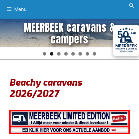
Ga
Menu
naar
de
MEERBEEK caravans &
inhoud
campers
Beachy caravans
2026/2027