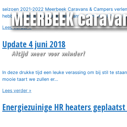
seizoen 2021-2022 Meerbeek Caravans & Campers verle
MEERBEEK carava
hebben namens Meerbeek Caravans & Campers B.V. de ha
Lees verder »
Update 4 juni 2018
Altijd meer voor minder!
In deze drukke tijd een leuke verassing om bij stil te st
mooie taart we zullen er…
Lees verder »
Energiezuinige HR heaters geplaats