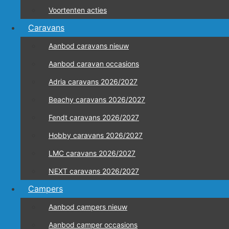
Voortenten acties
Caravans
Aanbod caravans nieuw
Aanbod caravan occasions
Adria caravans 2026/2027
Beachy caravans 2026/2027
Algemeen
Fendt caravans 2026/2027
Hobby caravans 2026/2027
Meerbeek Caravans & Campers is al meer dan 45 jaar acti
LMC caravans 2026/2027
een overzicht in beeld en tekst van groei van het bedrijf 
NEXT caravans 2026/2027
Campers
LMC 25 jarig jubileum Meerbeek Ca
Aanbod campers nieuw
Aanbod camper occasions