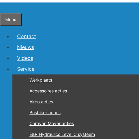
Ga
naar
Menu
de
inhoud
Contact
Nieuws
Videos
Service
Werkplaats
Accessoires acties
Airco acties
Busbiker acties
Caravan Mover acties
E&P Hydraulics Level C systeem