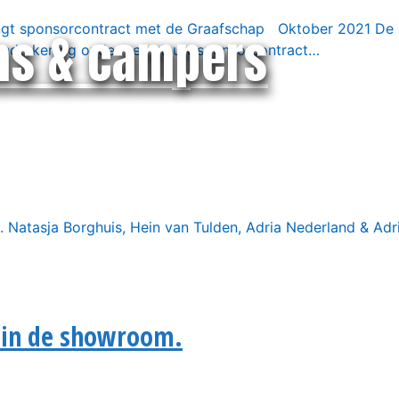
ngt sponsorcontract met de Graafschap Oktober 2021 De
ns & campers
ndtekening onder een nieuw sponsorcontract…
aan. Natasja Borghuis, Hein van Tulden, Adria Nederland & A
t in de showroom.