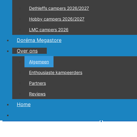
Dethleffs campers 2026/2027
Totaal verrast tijdens de Dealerdagen LMC in Munster (
Timo Ecke: 25 jaar partnerschap met…
Hobby campers 2026/2027
LMC campers 2026
Lees verder »
Doréma Megastore
Meerbeek Caravans & Campers lancee
Over ons
Algemeen
Enthousiaste kampeerders
Doetinchem, februari 2019 Meerbeek Caravans & Campers 
Partners
allernieuwste technieken en geschikt voor alle soorten s
Reviews
Lees verder »
Home
Meerbeek Caravans & Campers verle