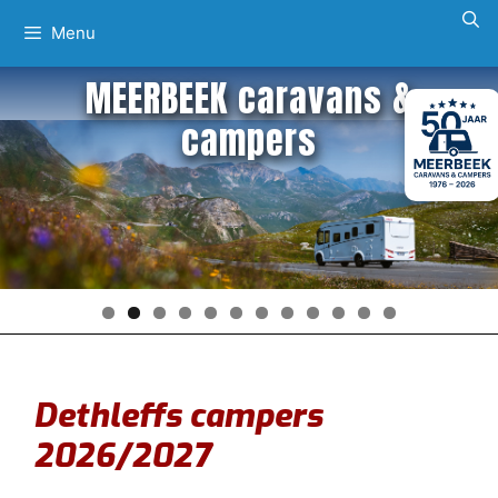
Ga
Menu
naar
de
MEERBEEK caravans &
inhoud
campers
Dethleffs campers
2026/2027