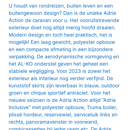
U houdt van rondreizen, buiten leven en een
buitengewoon design? Dan is de unieke Adria
Action de caravan voor u. Het vooruitstrevende
exterieur doet nog altijd menig hoofd draaien.
Modern design en toch heel praktisch, het is
mogelijk! Een laag gewicht, polyester opbouw
en een compacte afmeting in een bijzondere
verpakking. De aerodynamische vormgeving en
het AL-KO onderstel geven het geheel een
stabiele wegligging. Voor 2023 is zowel het
exterieur als interieur nog verder verfijnd. De
kunststof skirts zijn leverbaar in blauw, outdoor
groen en chique sportief antraciet. Voor het
nieuwe seizoen is de Adria Action altijd “Adria
Inclusive” met polyester opbouw, Truma boiler,
plissé hordeur, reservewiel, serviceluik links en
rechts, panoramavenster in voorwand,
combicassettes bij ieder raam etc. De Adria