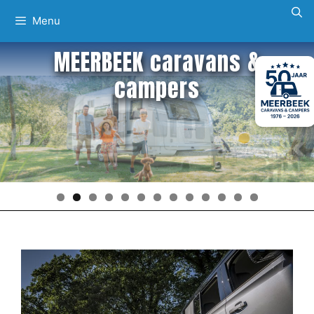
Ga
Menu
naar
de
MEERBEEK caravans &
inhoud
campers