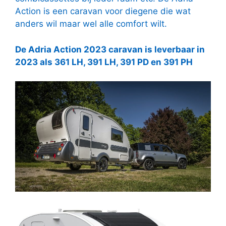
Action is een caravan voor diegene die wat
anders wil maar wel alle comfort wilt.
De Adria Action 2023 caravan is leverbaar in
2023 als 361 LH, 391 LH, 391 PD en 391 PH