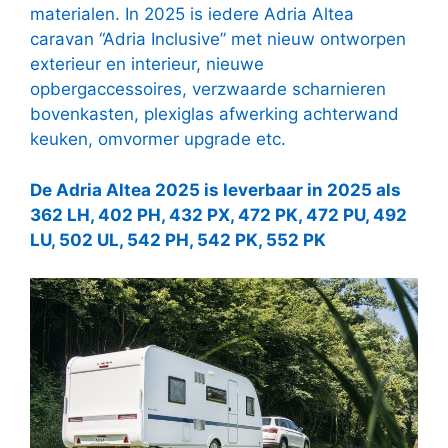
materialen. In 2025 is iedere Adria Altea
caravan “Adria Inclusive” met nieuw ontworpen
exterieur en interieur, nieuwe
opbergaccessoires, verzwaarde scharnieren
bovenkasten, plexiglas afwerking achterwand
keuken, omvormer upgrade etc.
De Adria Altea 2025 is leverbaar in 2025 als
362 LH, 402 PH, 432 PX, 472 PK, 472 PU, 492
LU, 502 UL, 542 PH, 542 PK, 552 PK