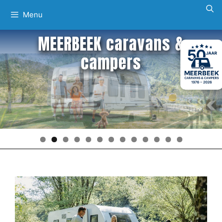
Ga
Menu
naar
de
MEERBEEK caravans &
inhoud
campers