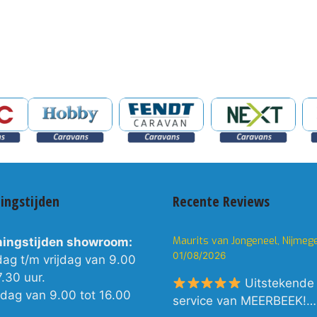
ingstijden
Recente Reviews
Maurits van Jongeneel, Nijmeg
ingstijden showroom:
01/08/2026
dag t/m vrijdag van 9.00
7.30 uur.
Uitstekende
rdag van 9.00 tot 16.00
service van MEERBEEK!…