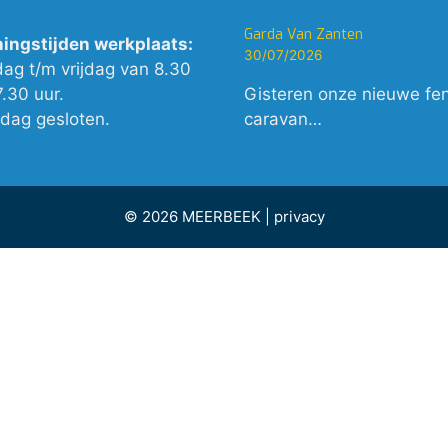
Garda Van Zanten
ingstijden werkplaats:
30/07/2026
dag t/m vrijdag van 8.30
7.30 uur.
Gisteren onze nieuwe fe
rdag gesloten.
caravan…
© 2026 MEERBEEK |
privacy