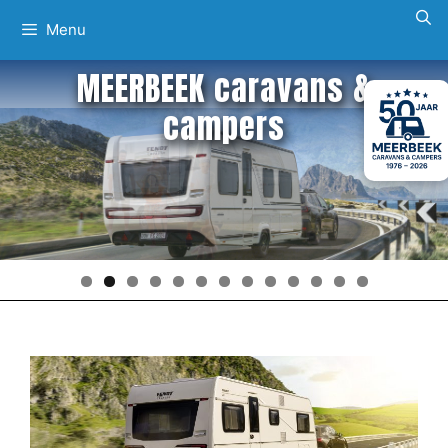
Ga
Menu
naar
de
MEERBEEK caravans &
inhoud
campers