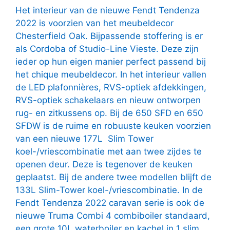
Het interieur van de nieuwe Fendt Tendenza
2022 is voorzien van het meubeldecor
Chesterfield Oak. Bijpassende stoffering is er
als Cordoba of Studio-Line Vieste. Deze zijn
ieder op hun eigen manier perfect passend bij
het chique meubeldecor. In het interieur vallen
de LED plafonnières, RVS-optiek afdekkingen,
RVS-optiek schakelaars en nieuw ontworpen
rug- en zitkussens op. Bij de 650 SFD en 650
SFDW is de ruime en robuuste keuken voorzien
van een nieuwe 177L Slim Tower
koel-/vriescombinatie met aan twee zijdes te
openen deur. Deze is tegenover de keuken
geplaatst. Bij de andere twee modellen blijft de
133L Slim-Tower koel-/vriescombinatie. In de
Fendt Tendenza 2022 caravan serie is ook de
nieuwe Truma Combi 4 combiboiler standaard,
een grote 10L waterboiler en kachel in 1 slim