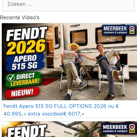
Zoek
naar:
Recente Video’s
Fendt Apero 515 SG FULL OPTIONS 2026 nu €
40.995,= extra voordeel€ 6017,=