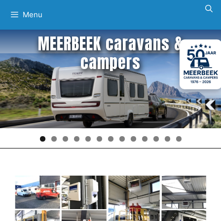
Ga
Menu
naar
de
MEERBEEK caravans &
inhoud
campers