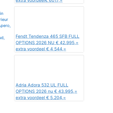
extra voordeel€ 6017,=
in
rieur
Apero,
Fendt Tendenza 465 SFB FULL
ud,
OPTIONS 2026 NU € 42.995,=
extra voordeel € 4 544,=
Adria Adora 532 UL FULL
OPTIONS 2026 nu € 43.995,=
extra voordeel € 5.204,=