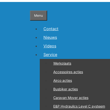
Ga
naar
Menu
de
inhoud
Contact
Nieuws
Videos
Service
Werkplaats
Accessoires acties
Airco acties
Busbiker acties
Caravan Mover acties
E&P Hydraulics Level C systeem