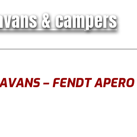
avans & campers
AVANS – FENDT APERO