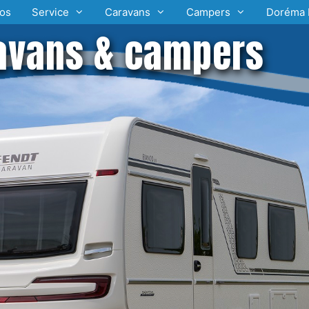
os
Service
Caravans
Campers
Doréma 
avans & campers