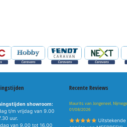
ingstijden
Recente Reviews
Maurits van Jongeneel, Nijmeg
ingstijden showroom:
01/08/2026
dag t/m vrijdag van 9.00
7.30 uur.
Uitstekende
rdag van 9.00 tot 16.00