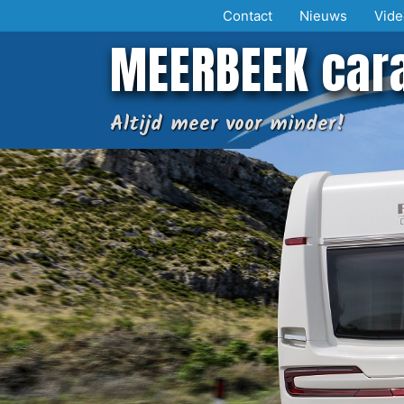
Ga
Contact
Nieuws
Vide
naar
MEERBEEK car
de
inhoud
Altijd meer voor minder!