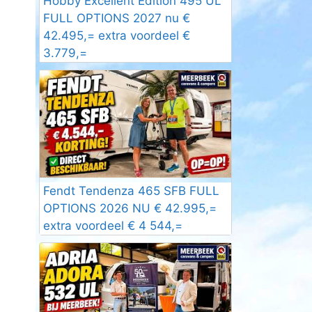
Hobby Excellent Edition 495 UL
FULL OPTIONS 2027 nu €
42.495,= extra voordeel €
3.779,=
Fendt Tendenza 465 SFB FULL
OPTIONS 2026 NU € 42.995,=
extra voordeel € 4 544,=