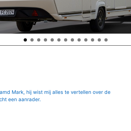
d Mark, hij wist mij alles te vertellen over de
cht een aanrader.