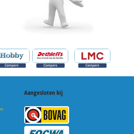
Aangesloten bij
en