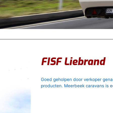
FISF Liebrand
Goed geholpen door verkoper genaam
producten. Meerbeek caravans is e