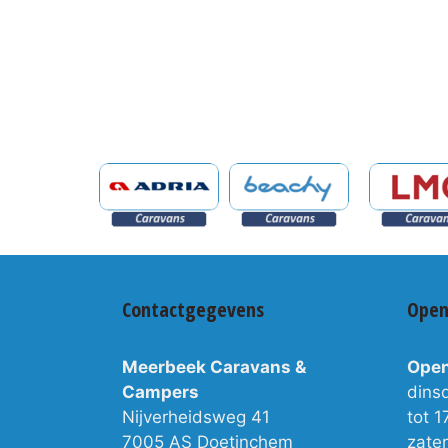
Contactgegevens
Open
Meerbeek Caravans &
Open
Campers
dins
Nijverheidsweg 41
tot 1
7005 AS Doetinchem
zate