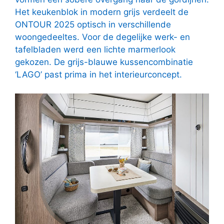
Het keukenblok in modern grijs verdeelt de
ONTOUR 2025 optisch in verschillende
woongedeeltes. Voor de degelijke werk- en
tafelbladen werd een lichte marmerlook
gekozen. De grijs-blauwe kussencombinatie
‘LAGO’ past prima in het interieurconcept.