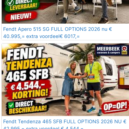
Fendt Apero 515 SG FULL OPTIONS 2026 nu €
40.995,= extra voordeel€ 6017,=
Fendt Tendenza 465 SFB FULL OPTIONS 2026 NU €
42.995,= extra voordeel € 4 544,=