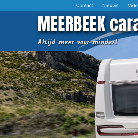
Ga
Contact
Nieuws
Vide
naar
MEERBEEK car
de
inhoud
Altijd meer voor minder!