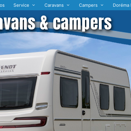
os
Service
Caravans
Campers
Doréma 
avans & campers