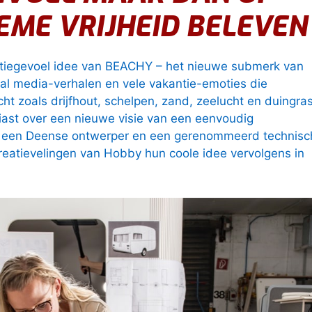
IEME VRIJHEID BELEVEN
antiegevoel idee van BEACHY – het nieuwe submerk van
ial media-verhalen en vele vakantie-emoties die
t zoals drijfhout, schelpen, zand, zeelucht en duingras
ast over een nieuwe visie van een eenvoudig
t een Deense ontwerper en een gerenommeerd technisc
eatievelingen van Hobby hun coole idee vervolgens in