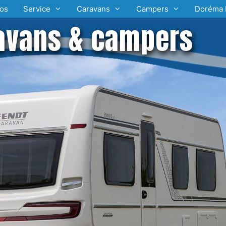
os
Service
Caravans
Campers
Doréma 
avans & campers