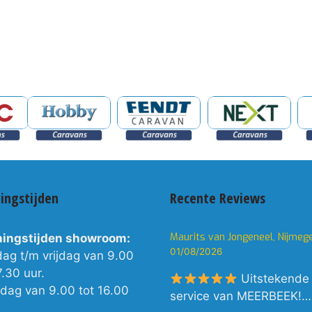
ingstijden
Recente Reviews
Maurits van Jongeneel, Nijmeg
ingstijden showroom:
01/08/2026
dag t/m vrijdag van 9.00
7.30 uur.
Uitstekende
rdag van 9.00 tot 16.00
service van MEERBEEK!…