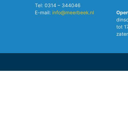
Tel: 0314 – 344046
E-mail:
info@meerbeek.nl
Open
dins
tot 1
zate