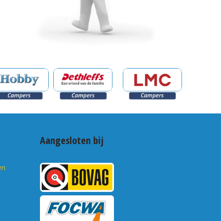
Aangesloten bij
en