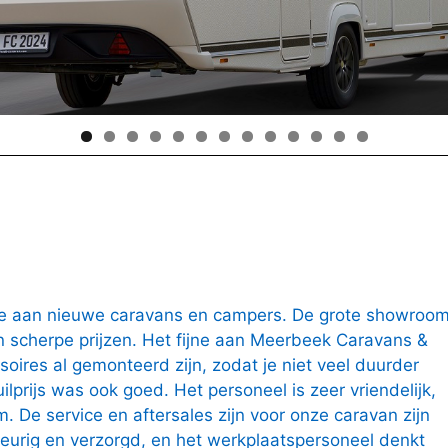
ze aan nieuwe caravans en campers. De grote showroo
 scherpe prijzen. Het fijne aan Meerbeek Caravans &
soires al gemonteerd zijn, zodat je niet veel duurder
ilprijs was ook goed. Het personeel is zeer vriendelijk,
 De service en aftersales zijn voor onze caravan zijn
 keurig en verzorgd, en het werkplaatspersoneel denkt