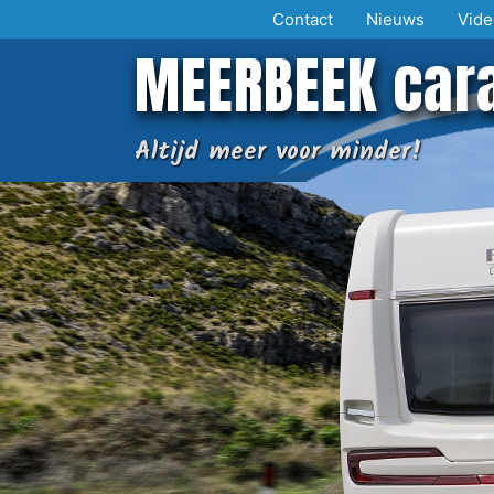
Ga
Contact
Nieuws
Vide
naar
MEERBEEK car
de
inhoud
Altijd meer voor minder!