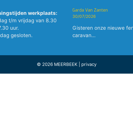
Garda Van Zanten
ingstijden werkplaats:
30/07/2026
dag t/m vrijdag van 8.30
7.30 uur.
Gisteren onze nieuwe fe
rdag gesloten.
caravan…
© 2026 MEERBEEK |
privacy