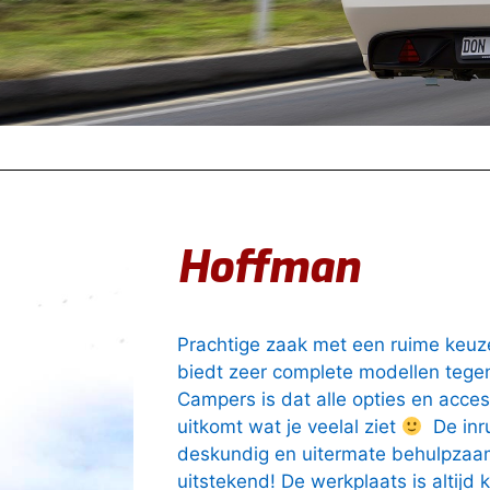
Hoffman
Prachtige zaak met een ruime keu
biedt zeer complete modellen tegen
Campers is dat alle opties en acces
uitkomt wat je veelal ziet
De inru
deskundig en uitermate behulpzaam.
uitstekend! De werkplaats is altijd