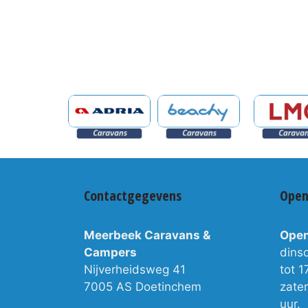
Contactgegevens
Open
Meerbeek Caravans &
Open
Campers
dins
Nijverheidsweg 41
tot 1
7005 AS Doetinchem
zate
uur.