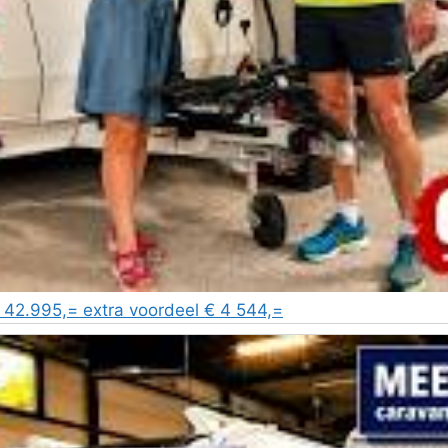
2.995,= extra voordeel € 4 544,=