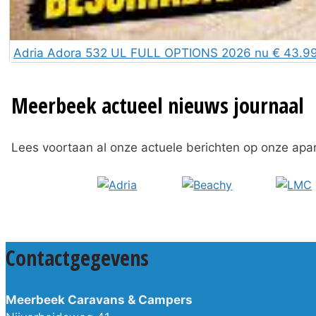
Adria Adora 532 UL FULL OPTIONS 2026 nu € 43.995
Meerbeek actueel nieuws journaal
Lees voortaan al onze actuele berichten op onze apa
Contactgegevens
Meerbeek Caravans & Campers