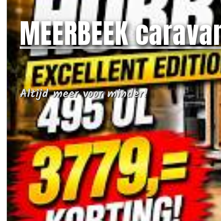
MEERBEEK carava
Altijd meer voor minder!