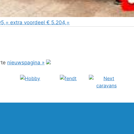
,= extra voordeel € 5.204,=
rte
nieuwspagina »