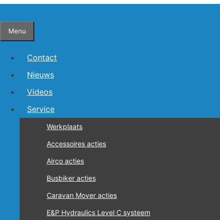
Ga
naar
Menu
de
inhoud
Contact
Nieuws
Videos
Service
Jack Malkowski
Werkplaats
Accessoires acties
Airco acties
Dostarczalem przyczepy kempingowe, Super firma szybko
chwilę po 8 i zostałem sprawnie obsłużony. Pozdrawiam
Busbiker acties
Caravan Mover acties
E&P Hydraulics Level C systeem