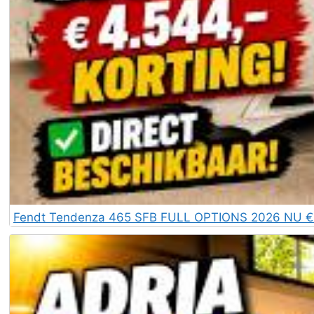
Fendt Tendenza 465 SFB FULL OPTIONS 2026 NU € 4