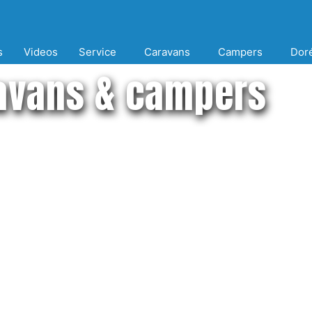
s
Videos
Service
Caravans
Campers
Dor
avans & campers