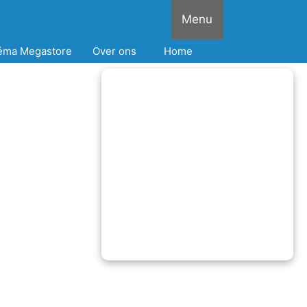
Menu
éma Megastore
Over ons
Home