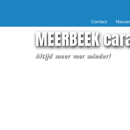
Ga
naar
de
Contact
Nieuw
inhoud
MEERBEEK car
Altijd meer voor minder!