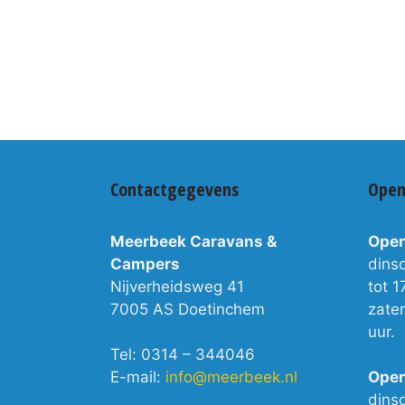
Contactgegevens
Open
Meerbeek Caravans &
Open
Campers
dins
Nijverheidsweg 41
tot 1
7005 AS Doetinchem
zate
uur.
Tel: 0314 – 344046
E-mail:
info@meerbeek.nl
Open
dins