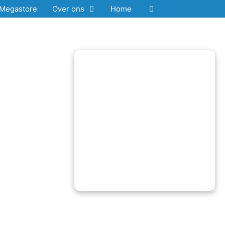
Megastore
Over ons
Home