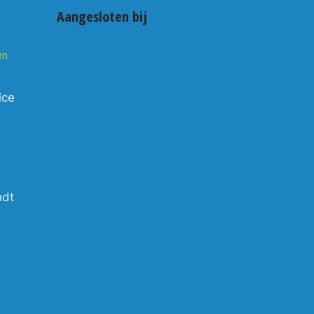
Aangesloten bij
en
ice
ndt