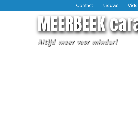
Ga
Contact
Nieuws
Vide
naar
MEERBEEK car
de
inhoud
Altijd meer voor minder!