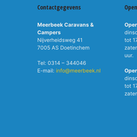
Contactgegevens
Open
Meerbeek Caravans &
Open
Campers
dins
Nijverheidsweg 41
tot 1
7005 AS Doetinchem
zate
uur.
Tel: 0314 – 344046
E-mail:
info@meerbeek.nl
Open
dins
tot 1
zate