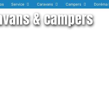
os
Service
Caravans
Campers
Doréma 
avans & campers