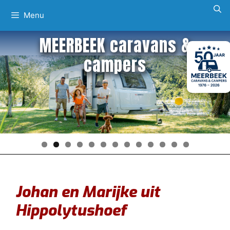
Ga
Menu
naar
de
MEERBEEK caravans &
inhoud
campers
Johan en Marijke uit
Hippolytushoef