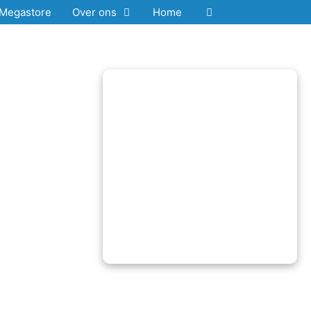
Megastore
Over ons
Home