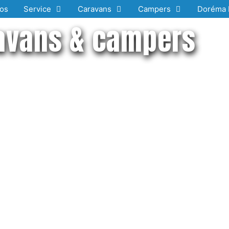
os
Service
Caravans
Campers
Doréma 
avans & campers