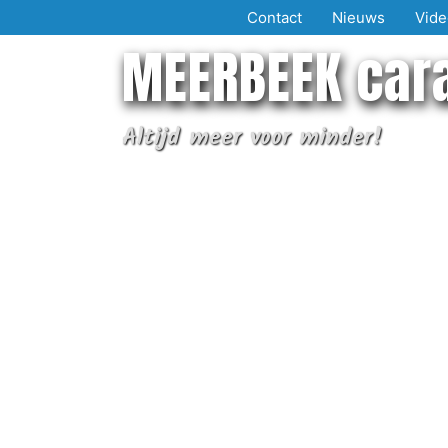
Ga
Contact
Nieuws
Vide
naar
MEERBEEK car
de
inhoud
Altijd meer voor minder!