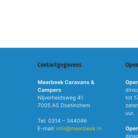
Contactgegevens
Open
Meerbeek Caravans &
Open
Campers
dins
Nijverheidsweg 41
tot 1
7005 AS Doetinchem
zate
uur.
Tel: 0314 – 344046
E-mail:
info@meerbeek.nl
Open
dins