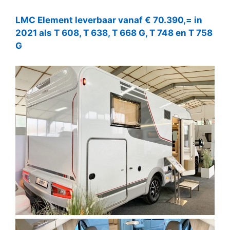
LMC Element leverbaar vanaf € 70.390,= in
2021 als T 608, T 638, T 668 G, T 748 en T 758
G