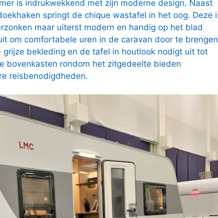
mer is indrukwekkend met zijn moderne design. Naast
oekhaken springt de chique wastafel in het oog. Deze i
 verzonken maar uiterst modern en handig op het blad
 uit om comfortabele uren in de caravan door te brengen
rijze bekleding en de tafel in houtlook nodigt uit tot
De bovenkasten rondom het zitgedeelte bieden
re reisbenodigdheden.