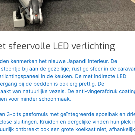
t sfeervolle LED verlichting
den kenmerken het nieuwe Japandi interieur. De
n steentje bij aan de gezellige, rustige sfeer in de carava
erlichtingspaneel in de keuken. De met indirecte LED
rgang bij de bedden is ook erg prettig. De
akt van natuurlijke vezels. De anti-vingerafdruk coatin
dien voor minder schoonmaak.
en 3-pits gasfornuis met geïntegreerde spoelbak en dri
close sluitingen. Kruiden en dergelijke vinden hun plek i
urlijk ontbreekt ook een grote koelkast niet, afhankelijk