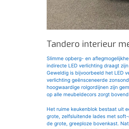
Tandero interieur me
Slimme opberg- en aflegmogelijkhe
indirecte LED verlichting draagt ​​zij
Geweldig is bijvoorbeeld het LED v
verlichting geënsceneerde zonsonde
hoogwaardige rolgordijnen zijn gema
op alle meubeldecors zorgt boven
Het ruime keukenblok bestaat uit e
grote, zelfsluitende lades met soft-
de grote, greeploze bovenkast. Natu