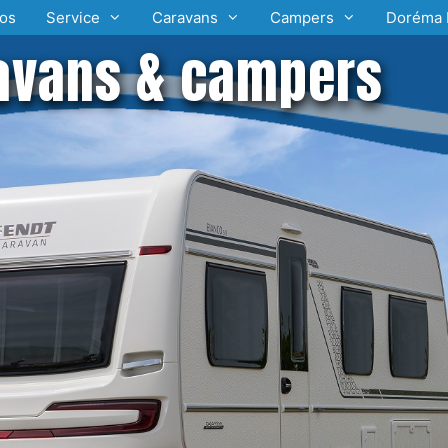
os
Service
Caravans
Campers
Doréma 
avans & campers