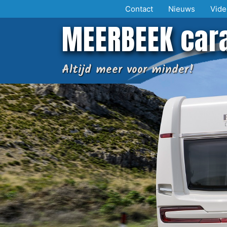
Ga
Contact
Nieuws
Vide
naar
MEERBEEK car
de
inhoud
Altijd meer voor minder!