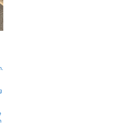
n.
g
e
n