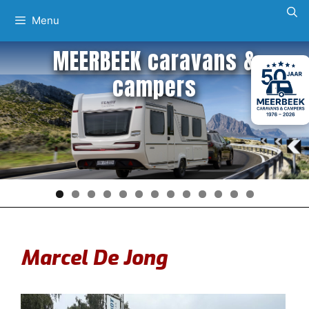
Ga
Menu
naar
de
MEERBEEK caravans &
inhoud
campers
Marcel De Jong