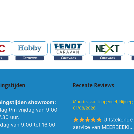
ingstijden
Recente Reviews
Maurits van Jongeneel, Nijmeg
ingstijden showroom:
01/08/2026
dag t/m vrijdag van 9.00
7.30 uur.
Uitstekende
rdag van 9.00 tot 16.00
service van MEERBEEK!…