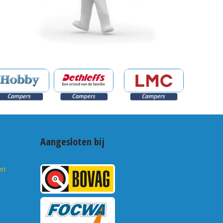
Aangesloten bij
en