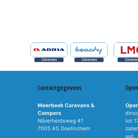
Contactgegevens
Open
Meerbeek Caravans &
Open
Campers
dins
Nijverheidsweg 41
tot 1
7005 AS Doetinchem
zate
uur.