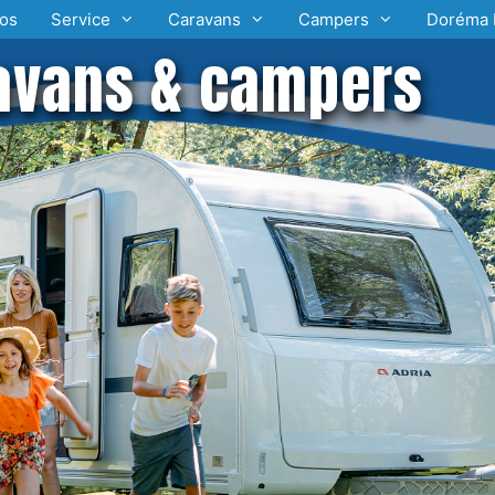
os
Service
Caravans
Campers
Doréma 
avans & campers