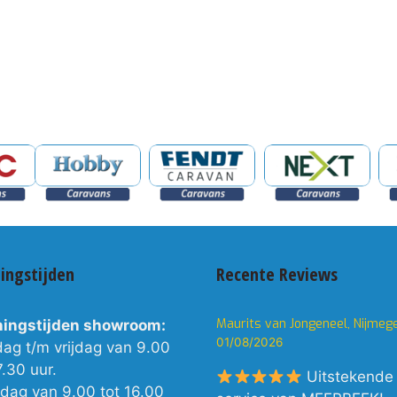
ingstijden
Recente Reviews
Maurits van Jongeneel, Nijmeg
ingstijden showroom:
01/08/2026
dag t/m vrijdag van 9.00
7.30 uur.
Uitstekende
rdag van 9.00 tot 16.00