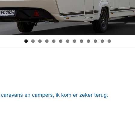
r caravans en campers, ik kom er zeker terug.