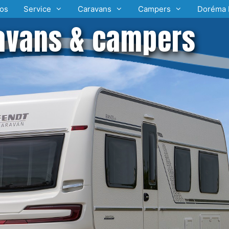
os
Service
Caravans
Campers
Doréma 
avans & campers