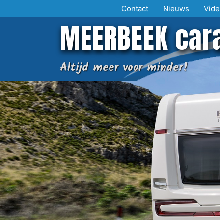
Ga
Contact
Nieuws
Vide
naar
MEERBEEK car
de
inhoud
Altijd meer voor minder!