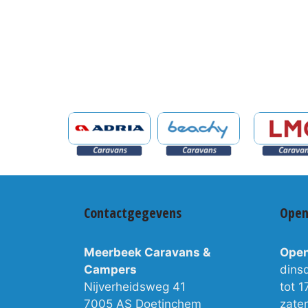
Contactgegevens
Open
Meerbeek Caravans &
Open
Campers
dins
Nijverheidsweg 41
tot 1
7005 AS Doetinchem
zate