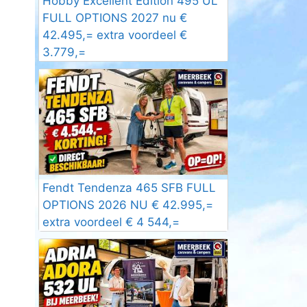
Hobby Excellent Edition 495 UL
FULL OPTIONS 2027 nu €
42.495,= extra voordeel €
3.779,=
Fendt Tendenza 465 SFB FULL
OPTIONS 2026 NU € 42.995,=
extra voordeel € 4 544,=