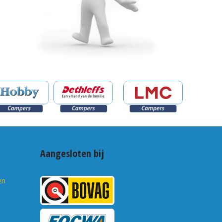
Aangesloten bij
en