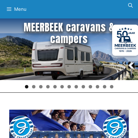
Ga
Menu
naar
de
MEERBEEK caravans &
inhoud
campers