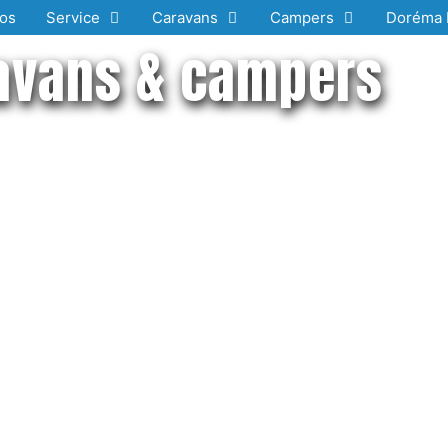
os
Service
Caravans
Campers
Doréma 
avans & campers