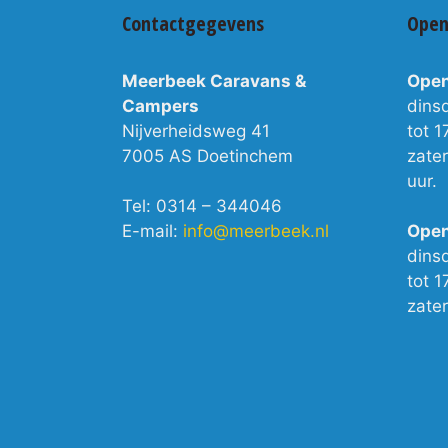
Contactgegevens
Open
Meerbeek Caravans &
Open
Campers
dins
Nijverheidsweg 41
tot 1
7005 AS Doetinchem
zate
uur.
Tel: 0314 – 344046
E-mail:
info@meerbeek.nl
Open
dins
tot 1
zate