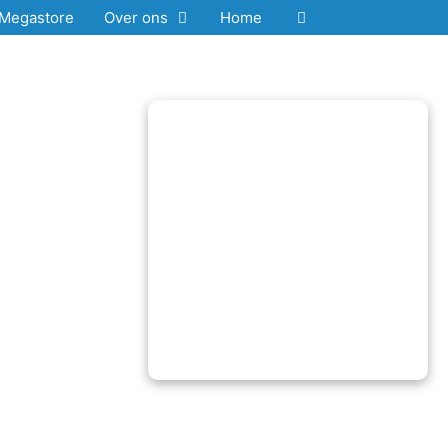
Megastore
Over ons
Home