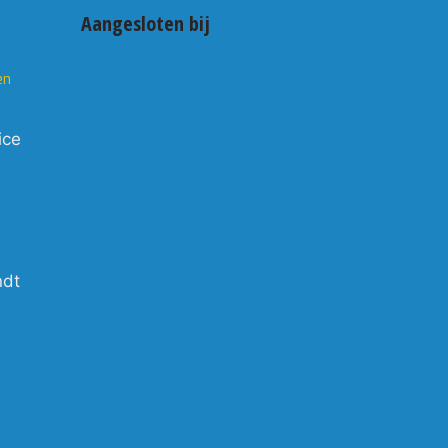
Aangesloten bij
en
ice
ndt