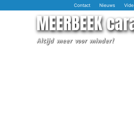
Ga
Contact
Nieuws
Vide
naar
MEERBEEK car
de
inhoud
Altijd meer voor minder!