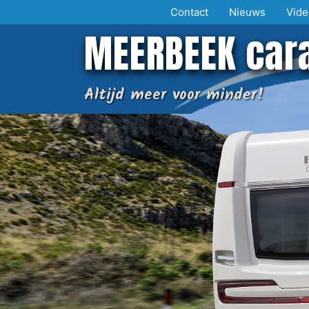
Ga
Contact
Nieuws
Vide
naar
MEERBEEK car
de
inhoud
Altijd meer voor minder!