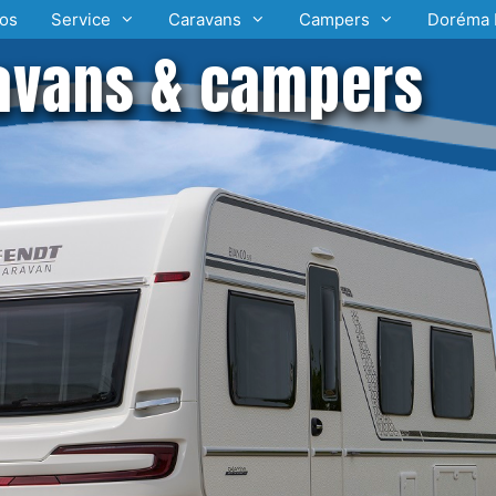
os
Service
Caravans
Campers
Doréma 
avans & campers