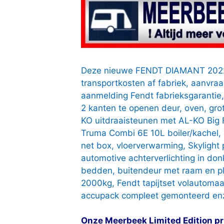
Deze nieuwe FENDT DIAMANT 2022 
transportkosten af fabriek, aanvraa
aanmelding Fendt fabrieksgarantie,
2 kanten te openen deur, oven, gro
KO uitdraaisteunen met AL-KO Big Fo
Truma Combi 6E 10L boiler/kachel,
net box, vloerverwarming, Skylight 
automotive achterverlichting in do
bedden, buitendeur met raam en pl
2000kg, Fendt tapijtset volautomaa
accupack compleet gemonteerd en
Onze Meerbeek Limited Edition prijs