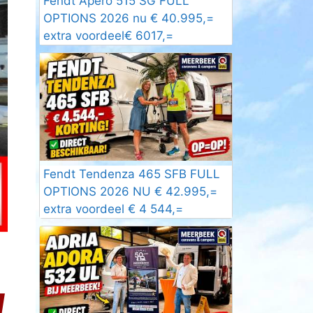
Fendt Apero 515 SG FULL
OPTIONS 2026 nu € 40.995,=
extra voordeel€ 6017,=
Fendt Tendenza 465 SFB FULL
OPTIONS 2026 NU € 42.995,=
extra voordeel € 4 544,=
d