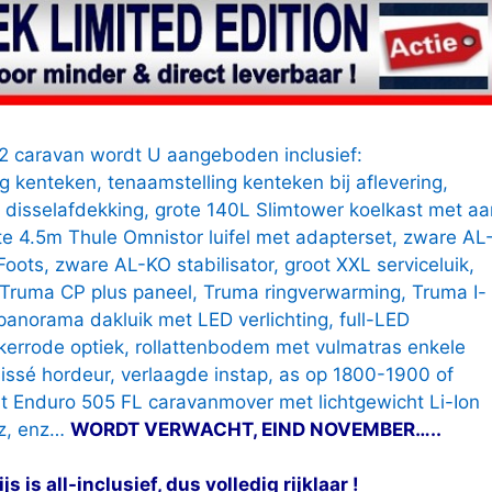
caravan wordt U aangeboden inclusief:
g kenteken, tenaamstelling kenteken bij aflevering,
 disselafdekking, grote 140L Slimtower koelkast met aa
te 4.5m Thule Omnistor luifel met adapterset, zware AL
ots, zware AL-KO stabilisator, groot XXL serviceluik,
 Truma CP plus paneel, Truma ringverwarming, Truma I-
panorama dakluik met LED verlichting, full-LED
nkerrode optiek, rollattenbodem met vulmatras enkele
issé hordeur, verlaagde instap, as op 1800-1900 of
t Enduro 505 FL caravanmover met lichtgewicht Li-Ion
z, enz…
WORDT VERWACHT, EIND NOVEMBER…..
 is all-inclusief, dus volledig rijklaar !