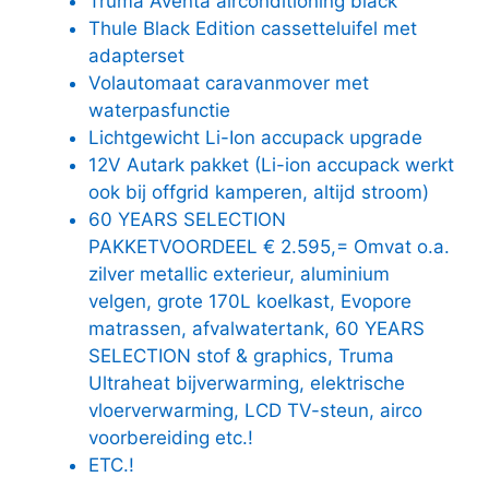
Truma Aventa airconditioning black
Thule Black Edition cassetteluifel met
adapterset
Volautomaat caravanmover met
waterpasfunctie
Lichtgewicht Li-Ion accupack upgrade
12V Autark pakket (Li-ion accupack werkt
ook bij offgrid kamperen, altijd stroom)
60 YEARS SELECTION
PAKKETVOORDEEL € 2.595,= Omvat o.a.
zilver metallic exterieur, aluminium
velgen, grote 170L koelkast, Evopore
matrassen, afvalwatertank, 60 YEARS
SELECTION stof & graphics, Truma
Ultraheat bijverwarming, elektrische
vloerverwarming, LCD TV-steun, airco
voorbereiding etc.!
ETC.!