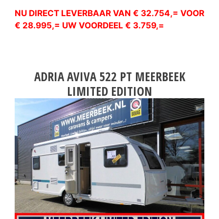
NU DIRECT LEVERBAAR VAN € 32.754,= VOOR
€ 28.995,= UW VOORDEEL € 3.759,=
ADRIA AVIVA 522 PT MEERBEEK
LIMITED EDITION