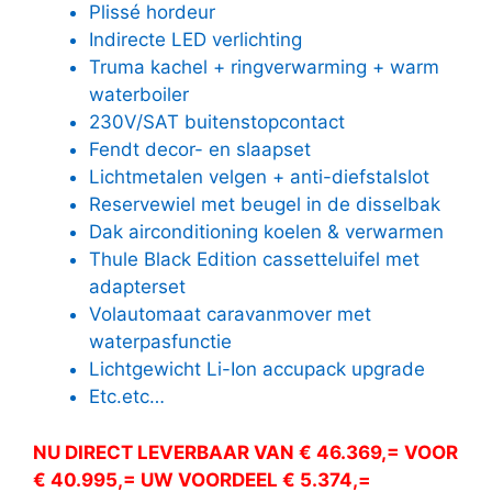
Plissé hordeur
Indirecte LED verlichting
Truma kachel + ringverwarming + warm
waterboiler
230V/SAT buitenstopcontact
Fendt decor- en slaapset
Lichtmetalen velgen + anti-diefstalslot
Reservewiel met beugel in de disselbak
Dak airconditioning koelen & verwarmen
Thule Black Edition cassetteluifel met
adapterset
Volautomaat caravanmover met
waterpasfunctie
Lichtgewicht Li-Ion accupack upgrade
Etc.etc…
NU DIRECT LEVERBAAR VAN € 46.369,= VOOR
€ 40.995,= UW VOORDEEL € 5.374,=