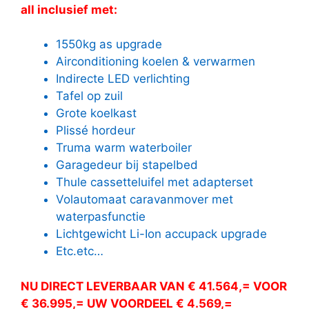
all inclusief met:
1550kg as upgrade
Airconditioning koelen & verwarmen
Indirecte LED verlichting
Tafel op zuil
Grote koelkast
Plissé hordeur
Truma warm waterboiler
Garagedeur bij stapelbed
Thule cassetteluifel met adapterset
Volautomaat caravanmover met
waterpasfunctie
Lichtgewicht Li-Ion accupack upgrade
Etc.etc…
NU DIRECT LEVERBAAR VAN € 41.564,= VOOR
€ 36.995,= UW VOORDEEL € 4.569,=