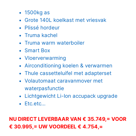
1500kg as
Grote 140L koelkast met vriesvak
Plissé hordeur
Truma kachel
Truma warm waterboiler
Smart Box
Vloerverwarming
Airconditioning koelen & verwarmen
Thule cassetteluifel met adapterset
Volautomaat caravanmover met
waterpasfunctie
Lichtgewicht Li-Ion accupack upgrade
Etc.etc…
NU DIRECT LEVERBAAR VAN € 35.749,= VOOR
€ 30.995,= UW VOORDEEL € 4.754,=