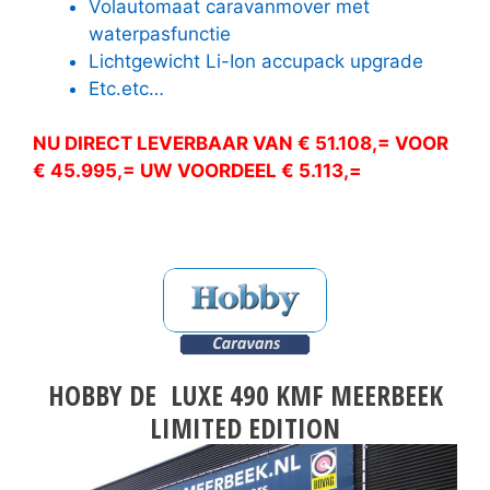
Volautomaat caravanmover met
waterpasfunctie
Lichtgewicht Li-Ion accupack upgrade
Etc.etc…
NU DIRECT LEVERBAAR VAN € 51.108,= VOOR
€ 45.995,= UW VOORDEEL € 5.113,=
HOBBY DE LUXE 490 KMF MEERBEEK
LIMITED EDITION