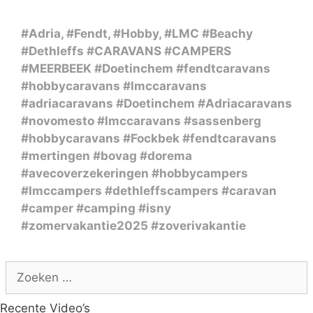
#Adria
,
#Fendt
,
#Hobby
,
#LMC
#Beachy
#Dethleffs
#CARAVANS
#CAMPERS
#MEERBEEK
#Doetinchem
#fendtcaravans
#hobbycaravans
#lmccaravans
#adriacaravans
#Doetinchem
#Adriacaravans
#novomesto
#lmccaravans
#sassenberg
#hobbycaravans
#Fockbek
#fendtcaravans
#mertingen
#bovag
#dorema
#avecoverzekeringen
#hobbycampers
#lmccampers
#dethleffscampers
#caravan
#camper #camping #isny
#zomervakantie2025 #zoverivakantie
Zoek
naar:
Recente Video’s