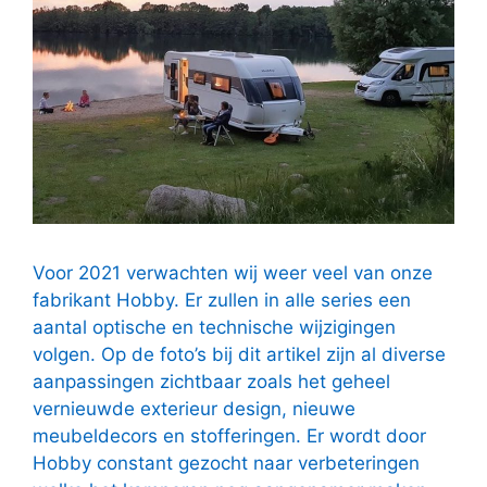
Voor 2021 verwachten wij weer veel van onze
fabrikant Hobby. Er zullen in alle series een
aantal optische en technische wijzigingen
volgen. Op de foto’s bij dit artikel zijn al diverse
aanpassingen zichtbaar zoals het geheel
vernieuwde exterieur design, nieuwe
meubeldecors en stofferingen. Er wordt door
Hobby constant gezocht naar verbeteringen