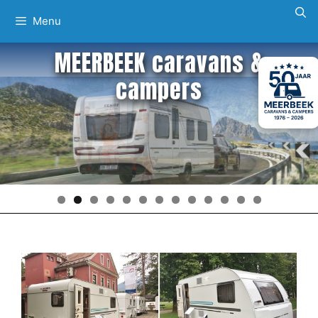
Ga
Menu
naar
de
MEERBEEK caravans &
inhoud
campers