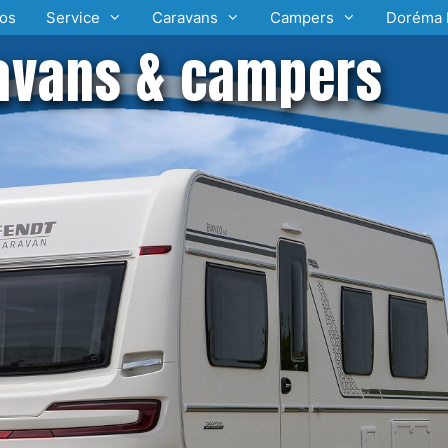
os
Service
Caravans
Campers
Doréma 
avans & campers