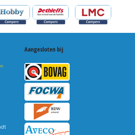
Aangesloten bij
en
ndt