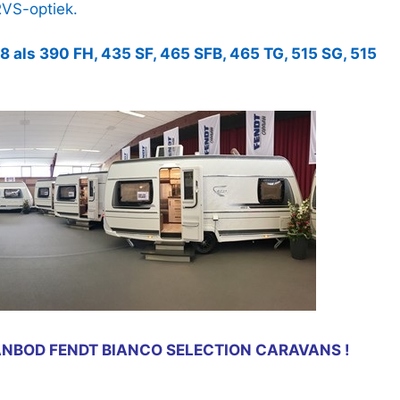
RVS-optiek.
8 als 390 FH, 435 SF, 465 SFB, 465 TG, 515 SG, 515
ANBOD FENDT BIANCO SELECTION CARAVANS !