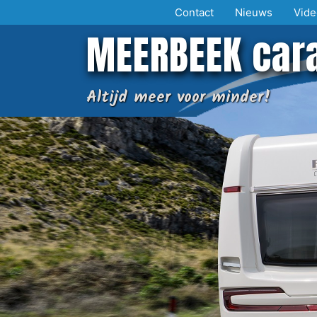
Ga
Contact
Nieuws
Vide
naar
MEERBEEK car
de
inhoud
Altijd meer voor minder!