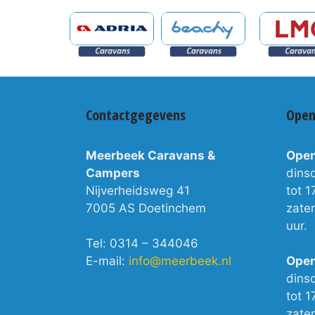
Contactgegevens
Open
Meerbeek Caravans &
Open
Campers
dins
Nijverheidsweg 41
tot 1
7005 AS Doetinchem
zate
uur.
Tel: 0314 – 344046
E-mail:
info@meerbeek.nl
Open
dins
tot 1
zate