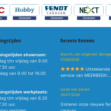
ingstijden
Recente Reviews
Maurits van Jongeneel, Nijmeg
ingstijden showroom:
01/08/2026
dag t/m vrijdag van 9.00
7.30 uur.
Uitstekende
rdag van 9.00 tot 16.00
service van MEERBEEK!…
Garda Van Zanten
ingstijden werkplaats:
30/07/2026
dag t/m vrijdag van 8.30
7.30 uur.
Gisteren onze nieuwe fe
rdag gesloten.
caravan…