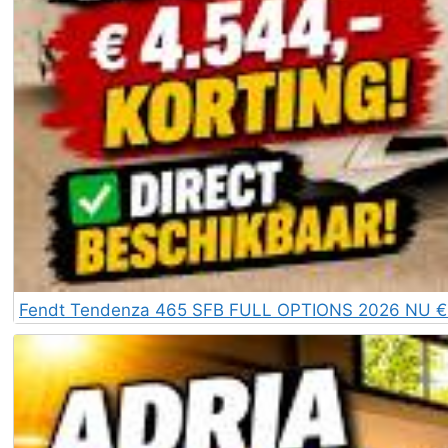
Fendt Tendenza 465 SFB FULL OPTIONS 2026 NU € 4