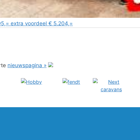
,= extra voordeel € 5.204,=
rte
nieuwspagina »