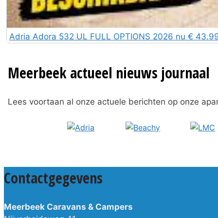
Adria Adora 532 UL FULL OPTIONS 2026 nu € 43.995
Meerbeek actueel nieuws journaal
Lees voortaan al onze actuele berichten op onze apa
Contactgegevens
Meerbeek Caravans & Campers