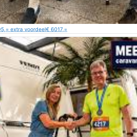
,= extra voordeel€ 6017,=