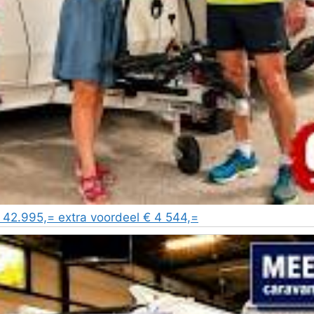
2.995,= extra voordeel € 4 544,=