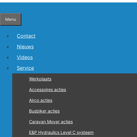
Ga
naar
Menu
de
inhoud
Contact
Nieuws
Videos
Service
Theo uit Wijchen
Werkplaats
Accessoires acties
Airco acties
“Na ons een tijdlang georiënteerd te hebben bij vele bed
nieuwe modellen caravans in de showroom en een vriendel
Busbiker acties
vertrouwen in hebben. Complimenten voor de goede servic
Caravan Mover acties
E&P Hydraulics Level C systeem