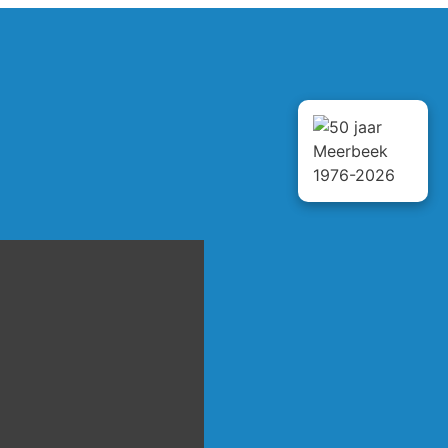
en een zeer grote keus
t een goed bedrijf waar we