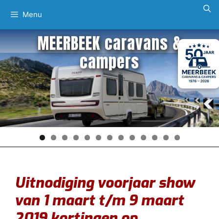
Ga
Menu
naar
de
MEERBEEK caravans &
inhoud
campers
Uitnodiging voorjaar show
van 1 maart t/m 9 maart
2019 kortingen op