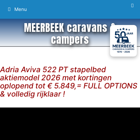
Ga
Menu
naar
de
MEERBEEK caravans &
inhoud
campers
Adria Aviva 522 PT stapelbed
aktiemodel 2026 met kortingen
oplopend tot € 5.849,= FULL OPTIONS
& volledig rijklaar !